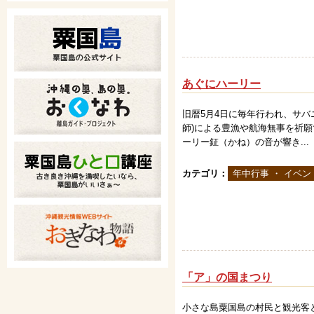
あぐにハーリー
旧暦5月4日に毎年行われ、サ
師)による豊漁や航海無事を祈
ーリー鉦（かね）の音が響き...
カテゴリ：
年中行事 ・ イベン
「ア」の国まつり
小さな島粟国島の村民と観光客