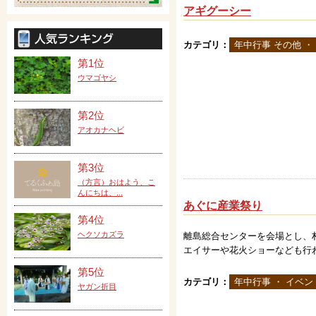
アギグーシー
カテゴリ：
年中行事 その他 ・
第1位
ウマゴヤシ
第2位
アオカナヘビ
第3位
（方言）おはよう、こ
んにちは、...
あぐに産業祭り
第4位
ヘクソカズラ
離島総合センターを会場とし、
エイサーや花火ショーなども行
第5位
カテゴリ：
年中行事 ・ イベン
ヤガン折目