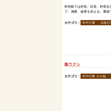
村有船では村長、区長、村有志
ブ、酒肴、線香を供える。重箱
カテゴリ：
年中行事 ・ 伝統行
船ウクシ
カテゴリ：
年中行事 その他 ・