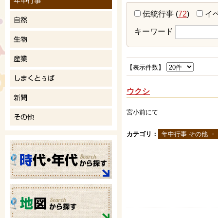
伝統行事
(
72
)
イ
キーワード
【表示件数】
ウクシ
宮小前にて
カテゴリ：
年中行事 その他 ・