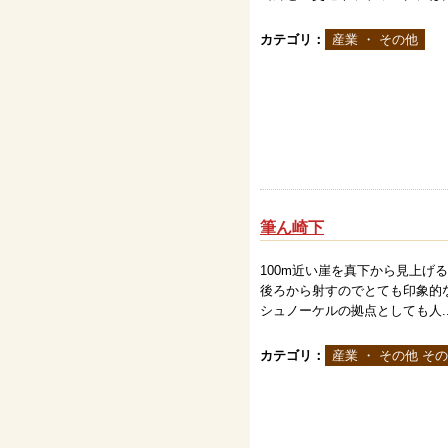
カテゴリ：
産業 ・ その他
筆ん崎下
100m近い崖を真下から見上
後ろから射すのでとても印象的
シュノーケルの拠点としても人..
カテゴリ：
産業 ・ その他 そ