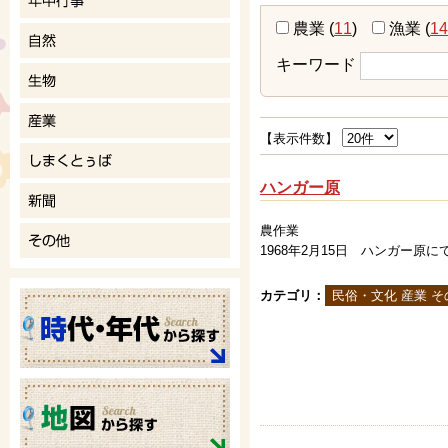
農業
(
11
)
漁業
(
14
キーワード
【表示件数】
ハンガー原
農作業
1968年2月15日 ハンガー原に
カテゴリ：
民俗・文化 産業 そ