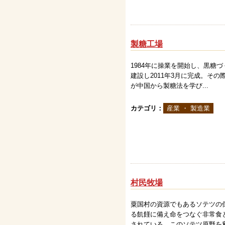
製糖工場
1984年に操業を開始し、黒
建設し2011年3月に完成。そ
が中国から製糖法を学び...
カテゴリ：
産業 ・ 製造業
村民牧場
粟国村の資源でもあるソテツの
る飢饉に備え命をつなぐ非常食
されている。このソテツ原野を利用