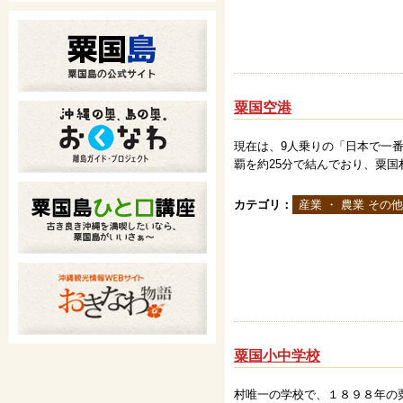
粟国空港
現在は、9人乗りの「日本で一
覇を約25分で結んでおり、粟
カテゴリ：
産業 ・ 農業 その他
粟国小中学校
村唯一の学校で、１８９８年の