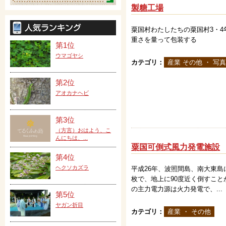
製糖工場
粟国村わたしたちの粟国村3・4
重さを量って包装する
第1位
ウマゴヤシ
カテゴリ：
産業 その他 ・ 写真
第2位
アオカナヘビ
第3位
（方言）おはよう、こ
んにちは、...
粟国可倒式風力発電施設
第4位
ヘクソカズラ
平成26年、波照間島、南大東
枚で、地上に90度近く倒すこ
の主力電力源は火力発電で、...
第5位
ヤガン折目
カテゴリ：
産業 ・ その他