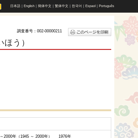
日本語
｜
English
｜
簡体中文
｜
繁体中文
｜
한국어
｜
Espaol
｜
Português
調査番号：002-00000211
いほう）
2000年（1945 ～ 2000年） 1976年