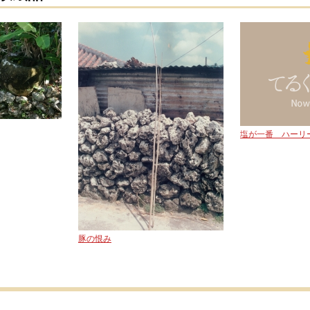
塩が一番 ハーリ
豚の恨み