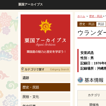
粟国アーカイブス
ホーム
＞
歴史・民話
>
歴史・民話
民話
ウランダ
安里武烝
性別：男
記録日：1976年
記録場所：沖縄
カテゴリ
開催地