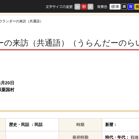
 ウランダーの来訪（共通語）
ーの来訪（共通語）（うらんだーのら
8月20日
県粟国村
歴史・民話 ：民話
時期
新暦：
発祥時期
時代・年代：
戦後～