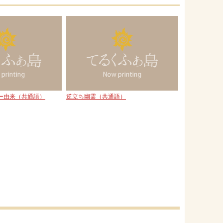
ー由来（共通語）
逆立ち幽霊（共通語）