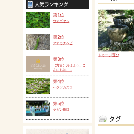
第1位
ウマゴヤシ
第2位
アオカナヘビ
トゥージ運び
第3位
（方言）おはよう、こ
んにちは、...
第4位
ヘクソカズラ
第5位
ヤガン折目