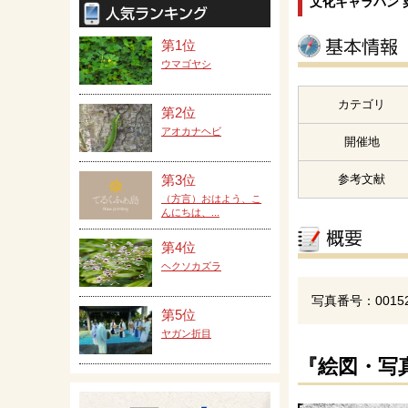
文化キャラバン 
第1位
ウマゴヤシ
カテゴリ
第2位
アオカナヘビ
開催地
参考文献
第3位
（方言）おはよう、こ
んにちは、...
第4位
ヘクソカズラ
写真番号：0015
第5位
ヤガン折目
『絵図・写