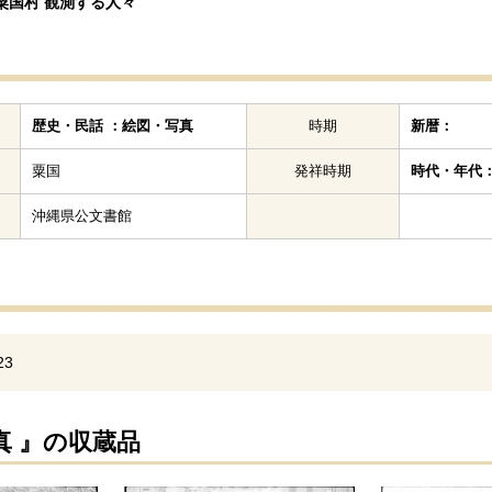
粟国村 観測する人々
歴史・民話 ：絵図・写真
時期
新暦：
粟国
発祥時期
時代・年代
沖縄県公文書館
23
真 』の収蔵品