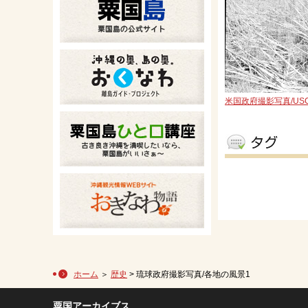
米国政府撮影写真/US
ホーム
＞
歴史
> 琉球政府撮影写真/各地の風景1
粟国アーカイブス