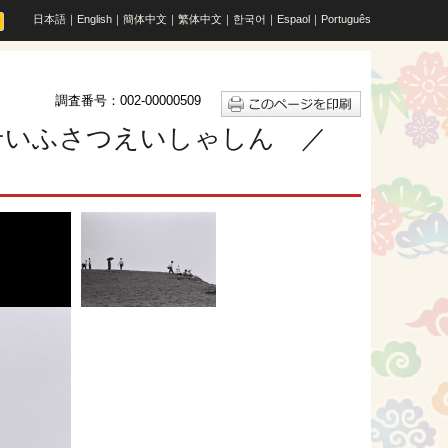
日本語
｜
English
｜
簡体中文
｜
繁体中文
｜
한국어
｜
Espaol
｜
Português
調査番号：002-00000509
うせいふさつえいしゃしん ／