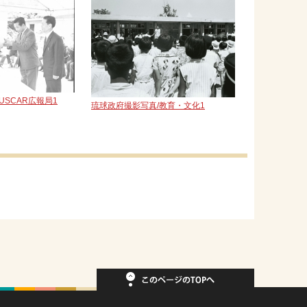
USCAR広報局1
琉球政府撮影写真/教育・文化1