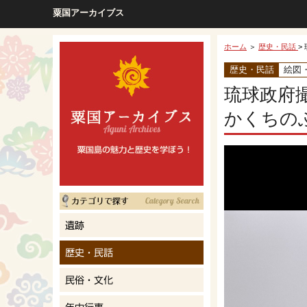
粟国アーカイブス
ホーム
＞
歴史・民話
>
歴史・民話
絵図
琉球政府
かくちの