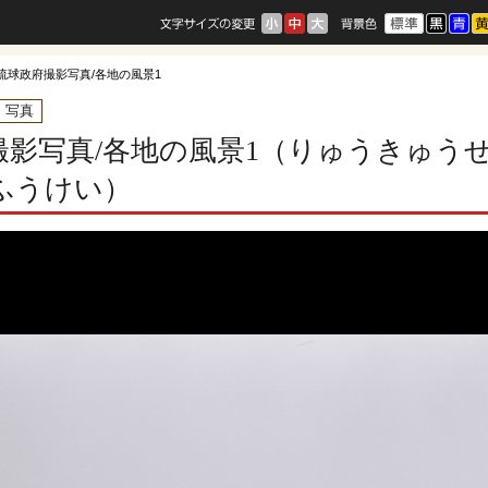
 琉球政府撮影写真/各地の風景1
・写真
撮影写真/各地の風景1（りゅうきゅ
ふうけい）