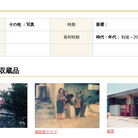
その他 ：写真
時期
新暦：
発祥時期
時代・年代：
戦後～200
の収蔵品
風景
端田原クラブ