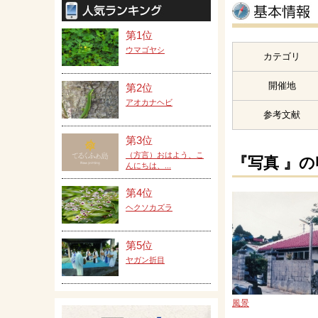
第1位
ウマゴヤシ
カテゴリ
開催地
第2位
アオカナヘビ
参考文献
第3位
（方言）おはよう、こ
『写真 』
んにちは、...
第4位
ヘクソカズラ
第5位
ヤガン折目
風景