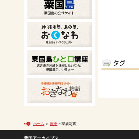
ホーム
＞
歴史
> 家族写真
粟国アーカイブス