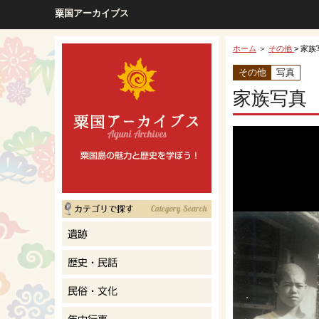
粟国アーカイブス
ホーム
＞
その他
> 家
その他
写真
家族写真