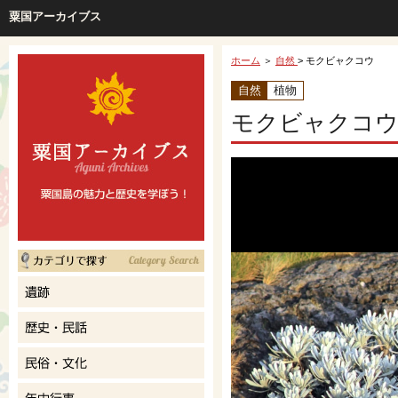
粟国アーカイブス
ホーム
＞
自然
> モクビャクコウ
自然
植物
モクビャクコ