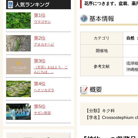
花序につきます。盆栽、薬
第1位
ウマゴヤシ
第2位
カテゴリ
自然 
アオカナヘビ
開催地
第3位
琉球
参考文献
（方言）おはよう、こ
沖縄植
んにちは、...
第4位
ヘクソカズラ
第5位
【分類】キク科
ヤガン折目
【学名】Crossostephium chi