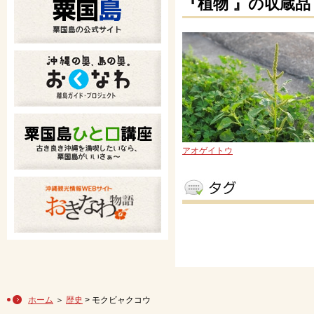
『植物 』の収蔵品
アオゲイトウ
ホーム
＞
歴史
> モクビャクコウ