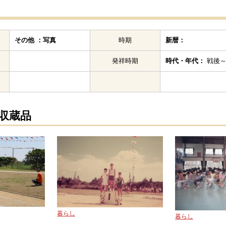
その他 ：写真
時期
新暦：
発祥時期
時代・年代：
戦後～2
の収蔵品
暮らし
暮らし