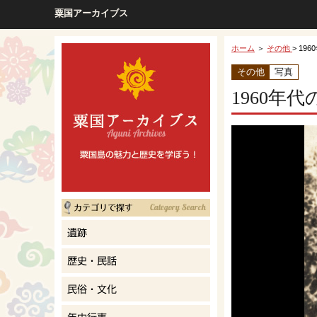
粟国アーカイブス
ホーム
＞
その他
> 19
その他
写真
1960年代