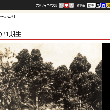
60年代の21期生
の21期生