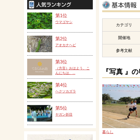
第1位
ウマゴヤシ
カテゴリ
開催地
第2位
アオカナヘビ
参考文献
第3位
（方言）おはよう、こ
『写真 』
んにちは、...
第4位
ヘクソカズラ
第5位
ヤガン折目
暮らし