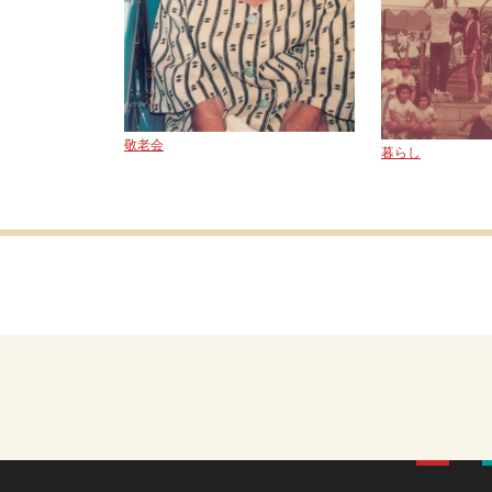
敬老会
暮らし