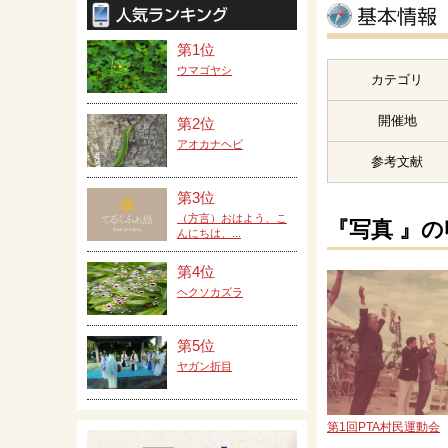
第1位
ウマゴヤシ
カテゴリ
開催地
第2位
アオカナヘビ
参考文献
第3位
（方言）おはよう、こ
『写真 』
んにちは、...
第4位
ヘクソカズラ
第5位
ヤガン折目
第1回PTA村民運動会