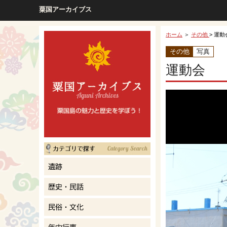
粟国アーカイブス
ホーム
＞
その他
> 運動
その他
写真
運動会