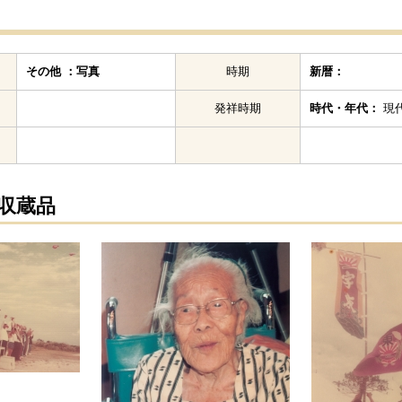
その他 ：写真
時期
新暦：
発祥時期
時代・年代：
現代
の収蔵品