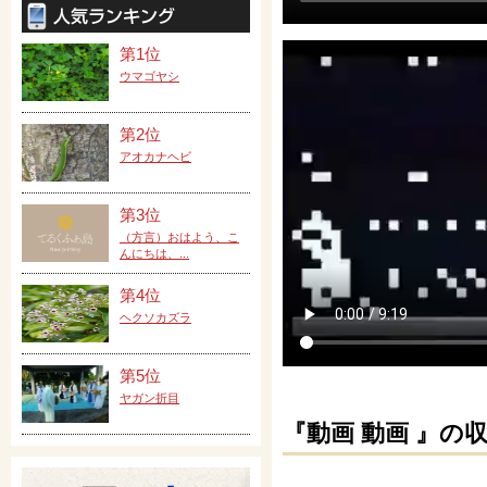
第1位
ウマゴヤシ
第2位
アオカナヘビ
第3位
（方言）おはよう、こ
んにちは、...
第4位
ヘクソカズラ
第5位
ヤガン折目
『動画 動画 』の