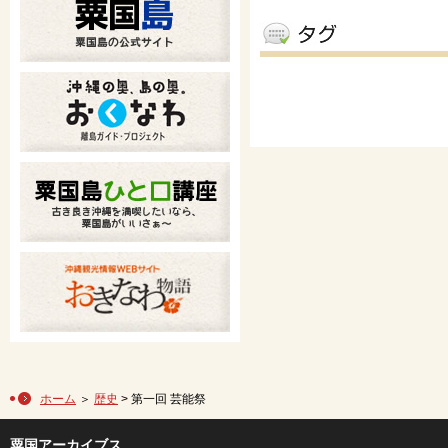
ホーム
＞
歴史
> 第一回 芸能祭
粟国アーカイブス