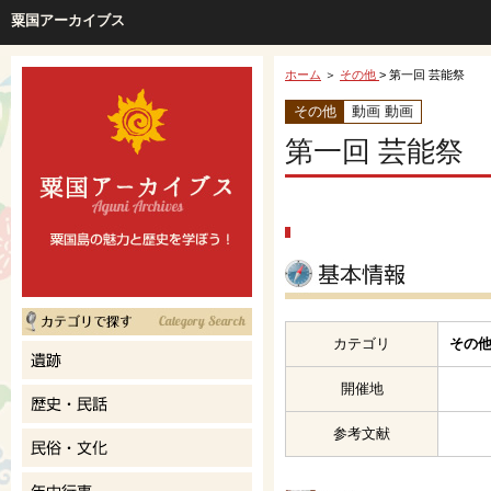
粟国アーカイブス
ホーム
＞
その他
> 第一回 芸能祭
その他
動画 動画
第一回 芸能祭
カテゴリ
その他
開催地
参考文献