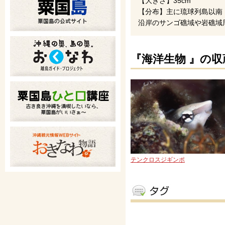
【大きさ】35cm
【分布】主に琉球列島以南
沿岸のサンゴ礁域や岩礁域
『海洋生物 』の収
テンクロスジギンポ