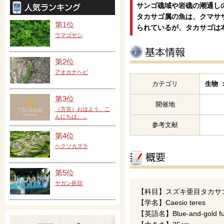
サンゴ礁域や岩礁の潮通し
タカサゴ属の魚は、クマサ
第1位
られているが、タカサゴは
ウマゴヤシ
第2位
アオカナヘビ
カテゴリ
生物 
第3位
開催地
（方言）おはよう、こ
んにちは、...
参考文献
第4位
ヘクソカズラ
第5位
ヤガン折目
【科目】スズキ亜目タカサ
【学名】Caesio teres
【英語名】Blue-and-gold fus