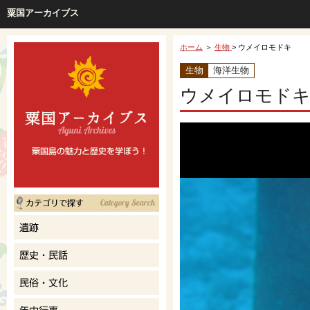
粟国アーカイブス
ホーム
＞
生物
> ウメイロモドキ
生物
海洋生物
ウメイロモド