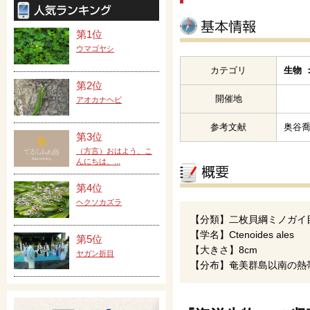
第1位
ウマゴヤシ
カテゴリ
生物 
第2位
開催地
アオカナヘビ
参考文献
奥谷喬
第3位
（方言）おはよう、こ
んにちは、...
第4位
ヘクソカズラ
【分類】二枚貝綱ミノガイ
【学名】Ctenoides ales
第5位
【大きさ】8cm
ヤガン折目
【分布】奄美群島以南の熱