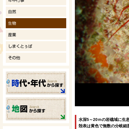
水深5～20ｍの岩礁域に生
殻表は黄色で無数の分岐細