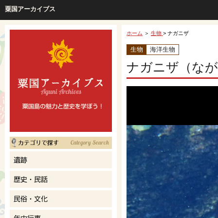
粟国アーカイブス
ホーム
＞
生物
> ナガニザ
生物
海洋生物
ナガニザ（なが