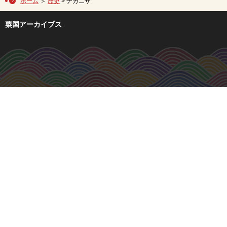
ホーム
＞
歴史
> ナガニザ
粟国アーカイブス