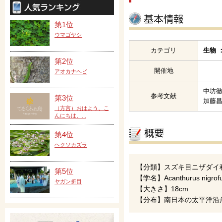
第1位
ウマゴヤシ
カテゴリ
生物 
第2位
開催地
アオカナヘビ
中坊徹
参考文献
第3位
加藤昌
（方言）おはよう、こ
んにちは、...
第4位
ヘクソカズラ
【分類】スズキ目ニザダイ
第5位
【学名】Acanthurus nigrof
ヤガン折目
【大きさ】18cm
【分布】南日本の太平洋沿