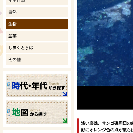
浅い岩礁、サンゴ礁周辺の
顔にオレンジ色の点が散ら