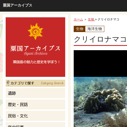
粟国アーカイブス
ホーム
＞
生物
> クリイロナマコ
生物
海洋生物
クリイロナマ