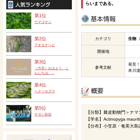
らいまである。
第1位
ウマゴヤシ
第2位
カテゴリ
生物 
アオカナヘビ
開催地
第3位
発見
参考文献
（方言）おはよう、こ
本川達
んにちは、...
第4位
ヘクソカズラ
第5位
【分類】棘皮動物門＞ナマ
ヤガン折目
【学名】Actinopyga maurit
【分布】小笠原・奄美大島