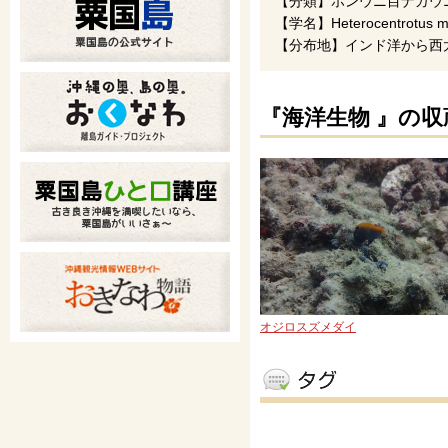
【分類】ホンウニ目ナガウ
【学名】Heterocentrotus ma
【分布地】インド洋から西
『海洋生物 』の収
オジロスズメダイ