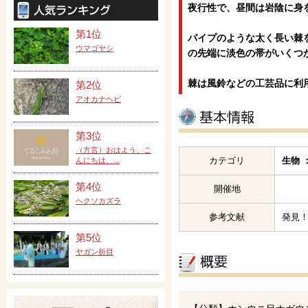
夜行性で、昼間は岩陰に身
第1位
パイプのような太く長い棘
ウマゴヤシ
の先端に淡色の帯がいくつ
棘は風鈴などの工芸品に利
第2位
アオカナヘビ
第3位
（方言）おはよう、こ
カテゴリ
生物 
んにちは、...
第4位
開催地
ヘクソカズラ
参考文献
発見
第5位
ヤガン折目