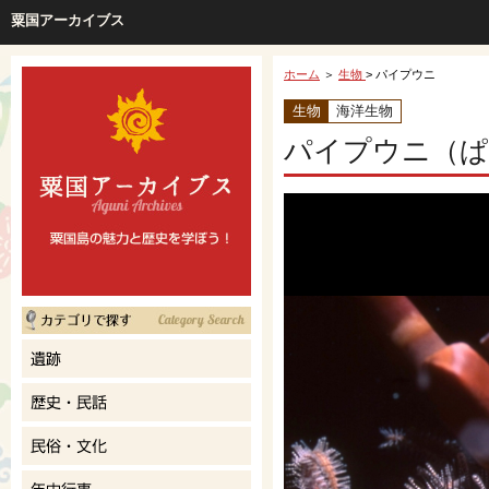
粟国アーカイブス
ホーム
＞
生物
> パイプウニ
生物
海洋生物
パイプウニ（ぱ