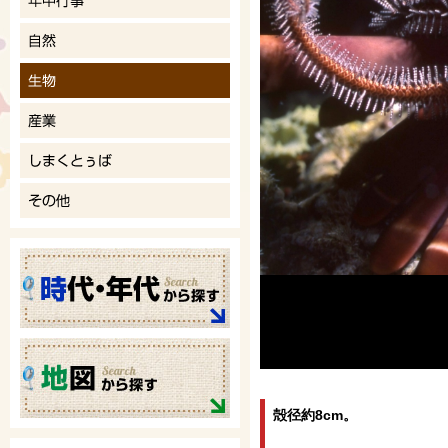
殻径約8cm。