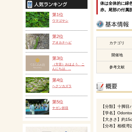
体は全体的に緑
赤。尾部の付属
第1位
ウマゴヤシ
第2位
アオカナヘビ
カテゴリ
開催地
第3位
（方言）おはよう、こ
参考文献
んにちは、...
第4位
ヘクソカズラ
第5位
【分類】十脚目
ヤガン折目
【学名】Odontodac
【大きさ】約15
【分布】相模湾