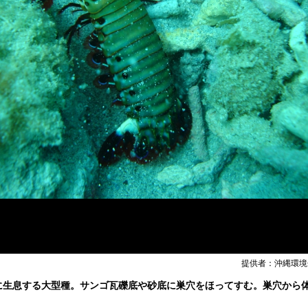
提供者：沖縄環境
に生息する大型種。サンゴ瓦礫底や砂底に巣穴をほってすむ。巣穴から