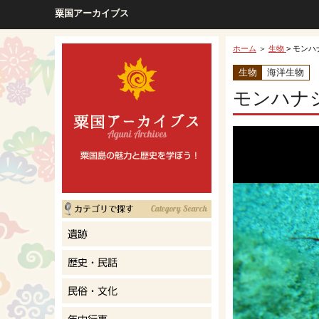
粟国アーカイブス
ホーム
＞
生物
> モン
生物
海洋生物
モンハナ