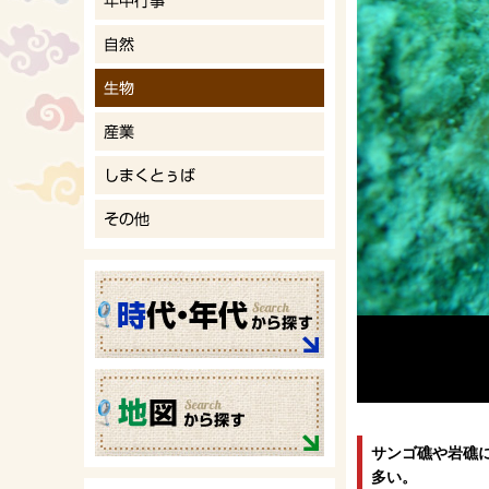
サンゴ礁や岩礁
多い。