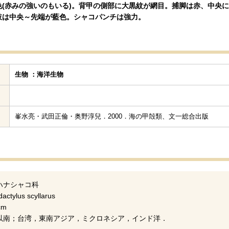
色(赤みの強いのもいる)。背甲の側部に大黒紋が網目。捕脚は赤、中央
肢は中央～先端が藍色。シャコパンチは強力。
生物 ：海洋生物
峯水亮・武田正倫・奥野淳兒．2000．海の甲殻類、文一総合出版
ハナシャコ科
tylus scyllarus
cm
以南；台湾，東南アジア，ミクロネシア，インド洋．