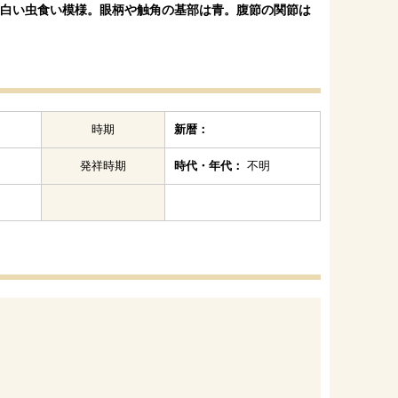
に白い虫食い模様。眼柄や触角の基部は青。腹節の関節は
時期
新暦：
発祥時期
時代・年代：
不明