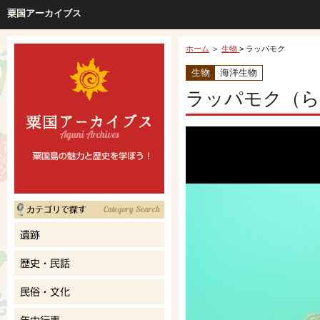
粟国アーカイブス
ホーム
＞
生物
> ラッパモク
生物
海洋生物
ラッパモク（ら