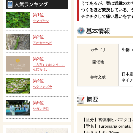
うであるが、実は近縁のカ
つくるほど繁茂している。
第1位
チクチクして痛い思いをす
ウマゴヤシ
第2位
アオカナヘビ
カテゴリ
生物 
第3位
開催地
（方言）おはよう、こ
んにちは、...
日本産
参考文献
ネイ
第4位
ヘクソカズラ
第5位
ヤガン折目
【区分】褐藻綱ヒバマタ目
【学名】Turbinaria ornata
【大きさ】5～30cm